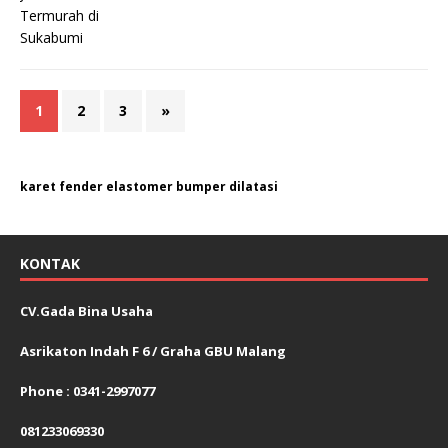
1
2
3
»
karet fender elastomer bumper dilatasi
KONTAK
CV.Gada Bina Usaha
Asrikaton Indah F 6 / Graha GBU Malang
Phone : 0341-2997077
081233069330