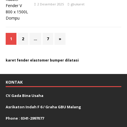
2 Desember 2025
gbukaret
1
2
…
7
»
karet fender elastomer bumper dilatasi
KONTAK
CV.Gada Bina Usaha
Asrikaton Indah F 6 / Graha GBU Malang
Phone : 0341-2997077