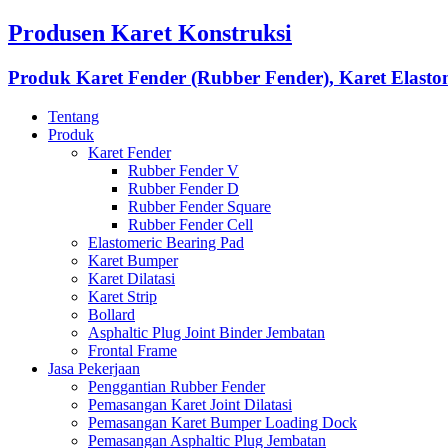
Produsen Karet Konstruksi
Produk Karet Fender (Rubber Fender), Karet Elasto
Tentang
Produk
Karet Fender
Rubber Fender V
Rubber Fender D
Rubber Fender Square
Rubber Fender Cell
Elastomeric Bearing Pad
Karet Bumper
Karet Dilatasi
Karet Strip
Bollard
Asphaltic Plug Joint Binder Jembatan
Frontal Frame
Jasa Pekerjaan
Penggantian Rubber Fender
Pemasangan Karet Joint Dilatasi
Pemasangan Karet Bumper Loading Dock
Pemasangan Asphaltic Plug Jembatan