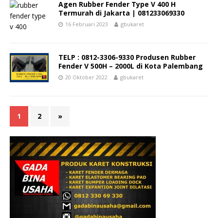
Agen Rubber Fender Type V 400 H
Termurah di Jakarta | 081233069330
16 Februari 2023
gbukaret
TELP : 0812-3306-9330 Produsen Rubber
Fender V 500H – 2000L di Kota Palembang
20 Oktober 2022
gbukaret
1
2
»