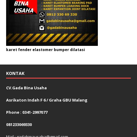
karet fender elastomer bumper dilatasi
KONTAK
CV.Gada Bina Usaha
Asrikaton Indah F 6 / Graha GBU Malang
Phone : 0341-2997077
081233069330
Mail : gadabinausaha@gmail.com