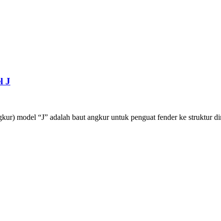
l J
ur) model “J” adalah baut angkur untuk penguat fender ke struktur d