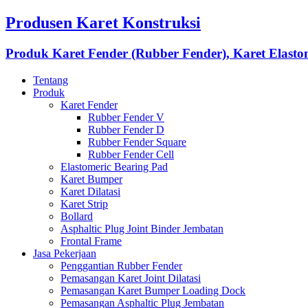
Produsen Karet Konstruksi
Produk Karet Fender (Rubber Fender), Karet Elasto
Tentang
Produk
Karet Fender
Rubber Fender V
Rubber Fender D
Rubber Fender Square
Rubber Fender Cell
Elastomeric Bearing Pad
Karet Bumper
Karet Dilatasi
Karet Strip
Bollard
Asphaltic Plug Joint Binder Jembatan
Frontal Frame
Jasa Pekerjaan
Penggantian Rubber Fender
Pemasangan Karet Joint Dilatasi
Pemasangan Karet Bumper Loading Dock
Pemasangan Asphaltic Plug Jembatan