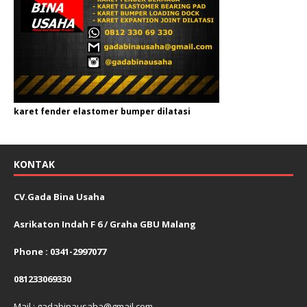
karet fender elastomer bumper dilatasi
KONTAK
CV.Gada Bina Usaha
Asrikaton Indah F 6 / Graha GBU Malang
Phone : 0341-2997077
081233069330
Mail : gadabinausaha@gmail.com