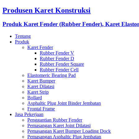
Produsen Karet Konstruksi
Produk Karet Fender (Rubber Fender), Karet Elasto
Tentang
Produk
Karet Fender
Rubber Fender V
Rubber Fender D
Rubber Fender Square
Rubber Fender Cell
Elastomeric Bearing Pad
Karet Bumper
Karet Dilatasi
Karet Strip
Bollard
Asphaltic Plug Joint Binder Jembatan
Frontal Frame
Jasa Pekerjaan
Penggantian Rubber Fender
Pemasangan Karet Joint Dilatasi
Pemasangan Karet Bumper Loading Dock
Pemasangan Asphaltic Plug Jembatan