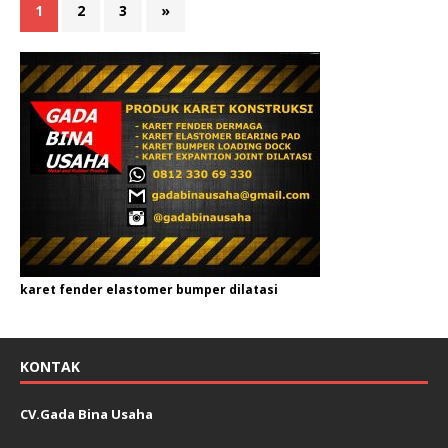
1
2
3
»
karet fender elastomer bumper dilatasi
KONTAK
CV.Gada Bina Usaha