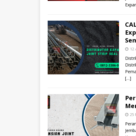
Expan
CAL
Exp
Se
12 
Distr
Distr
Pemas
[…]
Per
Men
25 
Peran
Jemba