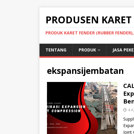
PRODUSEN KARET
PRODUK KARET FENDER (RUBBER FENDER)
TENTANG
PRODUK
JASA PEK
ekspansijembatan
CAL
Exp
Be
4 A
Suppl
Expan
Joint