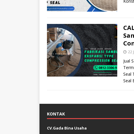
Konst
CAL
Sam
Com
22 
Jual 
Term
Seal 
Seal 
KONTAK
CV.Gada Bina Usaha