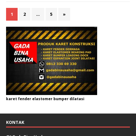
1
2
…
5
»
karet fender elastomer bumper dilatasi
KONTAK