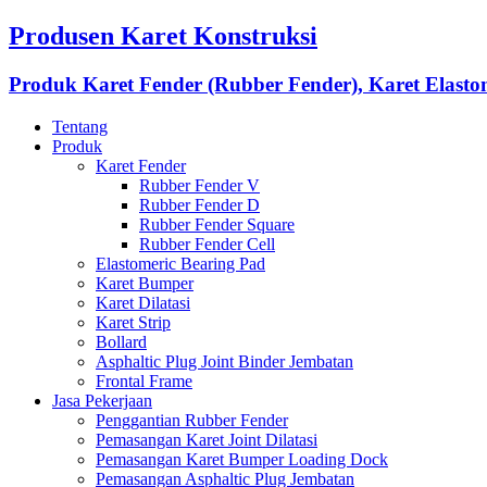
Produsen Karet Konstruksi
Produk Karet Fender (Rubber Fender), Karet Elasto
Tentang
Produk
Karet Fender
Rubber Fender V
Rubber Fender D
Rubber Fender Square
Rubber Fender Cell
Elastomeric Bearing Pad
Karet Bumper
Karet Dilatasi
Karet Strip
Bollard
Asphaltic Plug Joint Binder Jembatan
Frontal Frame
Jasa Pekerjaan
Penggantian Rubber Fender
Pemasangan Karet Joint Dilatasi
Pemasangan Karet Bumper Loading Dock
Pemasangan Asphaltic Plug Jembatan