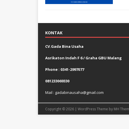
KONTAK
CV.Gada Bina Usaha
Asrikaton Indah F 6 / Graha GBU Malang
Phone : 0341-2997077
081233069330
Mail : gadabinausaha@gmail.com
Copyright © 2026 | WordPress Theme by
MH Them