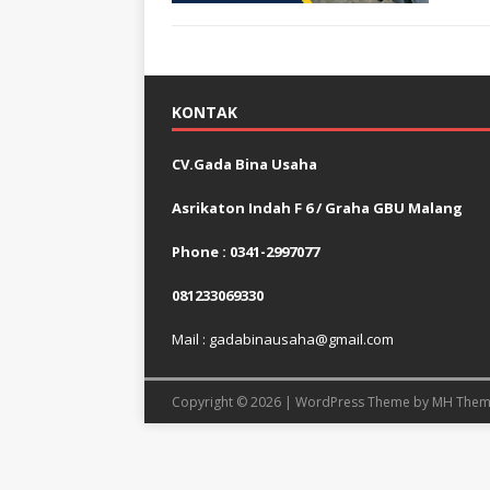
KONTAK
CV.Gada Bina Usaha
Asrikaton Indah F 6 / Graha GBU Malang
Phone : 0341-2997077
081233069330
Mail : gadabinausaha@gmail.com
Copyright © 2026 | WordPress Theme by
MH Them