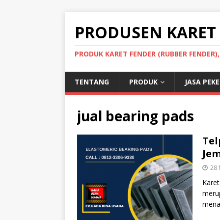
PRODUSEN KARET
PRODUK KARET FENDER (RUBBER FENDER)
TENTANG
PRODUK
JASA PEK
jual bearing pads
Tel
Jem
28 
Karet
meru
menah