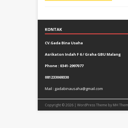
KONTAK
CV.Gada Bina Usaha
Asrikaton Indah F 6 / Graha GBU Malang
Phone : 0341-2997077
081233069330
Mail : gadabinausaha@gmail.com
Copyright © 2026 | WordPress Theme by
MH Them