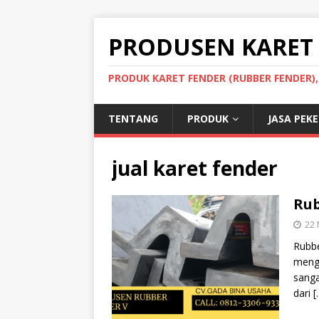
PRODUSEN KARET
PRODUK KARET FENDER (RUBBER FENDER)
TENTANG
PRODUK
JASA PEK
jual karet fender
Rub
22
Rubbe
mengg
sanga
dari
[