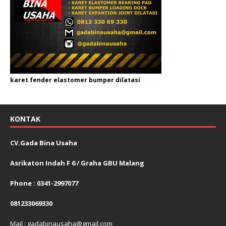
karet fender elastomer bumper dilatasi
KONTAK
CV.Gada Bina Usaha
Asrikaton Indah F 6 / Graha GBU Malang
Phone : 0341-2997077
081233069330
Mail : gadabinausaha@gmail.com