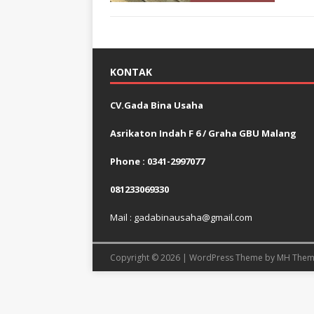
KONTAK
CV.Gada Bina Usaha
Asrikaton Indah F 6 / Graha GBU Malang
Phone : 0341-2997077
081233069330
Mail : gadabinausaha@gmail.com
Copyright © 2026 | WordPress Theme by
MH Them