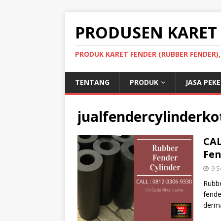
PRODUSEN KARET
PRODUK KARET FENDER (RUBBER FENDER)
TENTANG
PRODUK
JASA PEK
jualfendercylinderk
CAL
Fen
9 
Rubbe
fende
derma