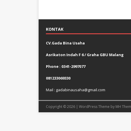
KONTAK
CV.Gada Bina Usaha
Asrikaton Indah F 6 / Graha GBU Malang
Phone : 0341-2997077
081233069330
Mail : gadabinausaha@gmail.com
Copyright © 2026 | WordPress Theme by
MH Them