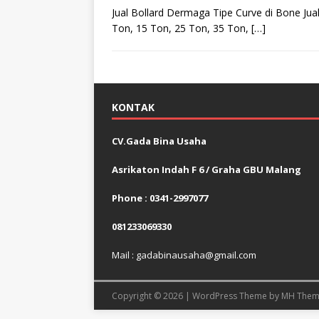
Jual Bollard Dermaga Tipe Curve di Bone Jua
Ton, 15 Ton, 25 Ton, 35 Ton,
[…]
KONTAK
CV.Gada Bina Usaha
Asrikaton Indah F 6 / Graha GBU Malang
Phone : 0341-2997077
081233069330
Mail : gadabinausaha@gmail.com
Copyright © 2026 | WordPress Theme by
MH Them