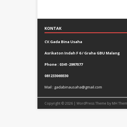
KONTAK
CV.Gada Bina Usaha
Asrikaton Indah F 6 / Graha GBU Malang
Phone : 0341-2997077
081233069330
Mail : gadabinausaha@gmail.com
Copyright © 2026 | WordPress Theme by
MH Them