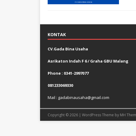
KONTAK
CV.Gada Bina Usaha
Asrikaton Indah F 6 / Graha GBU Malang
Phone : 0341-2997077
081233069330
Mail : gadabinausaha@gmail.com
Copyright © 2026 | WordPress Theme by
MH Them