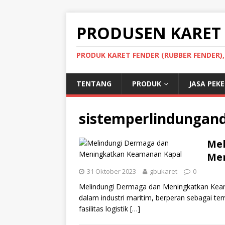
PRODUSEN KARET
PRODUK KARET FENDER (RUBBER FENDER)
TENTANG
PRODUK
JASA PEK
sistemperlindungan
Me
Me
31 Oktober 2023
gbukaret
0
Melindungi Dermaga dan Meningkatkan Keam
dalam industri maritim, berperan sebagai te
fasilitas logistik
[…]