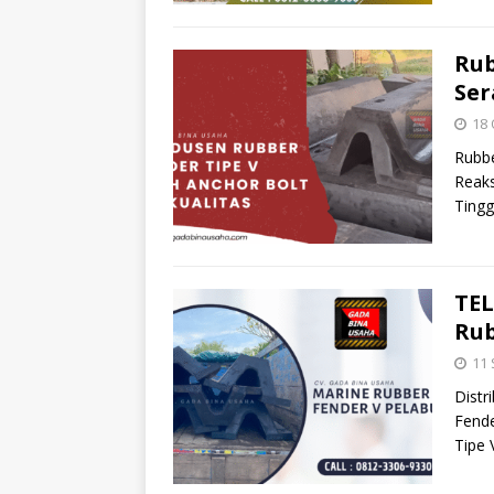
Rub
Ser
18 
Rubbe
Reaks
Tingg
TEL
Rub
11
Distr
Fende
Tipe 