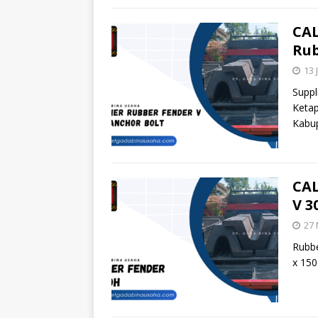
CAL
Rub
13 
Suppl
Ketap
Kabup
CAL
V 3
27 
Rubbe
x 150