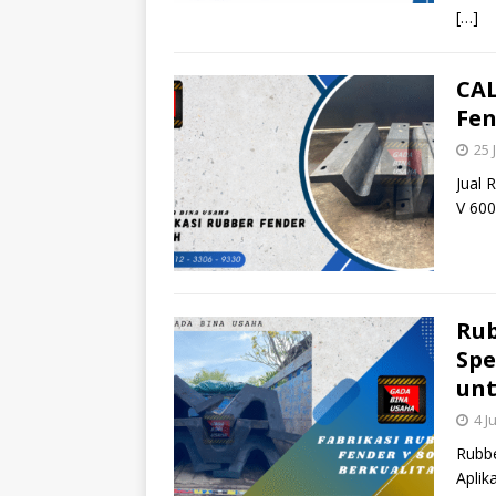
[…]
CAL
Fen
25 
Jual 
V 600
Rub
Spe
unt
4 J
Rubbe
Aplik