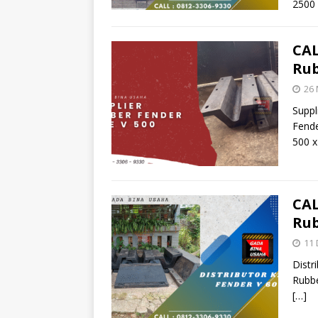
2500 
CAL
Rub
26 
Suppl
Fende
500 
CAL
Rub
11
Distr
Rubbe
[…]