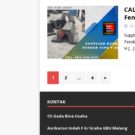
CAL
Fen
10 
Suppl
Fende
H
[…]
1
2
…
4
»
KONTAK
CV.Gada Bina Usaha
Asrikaton Indah F 6 / Graha GBU Malang