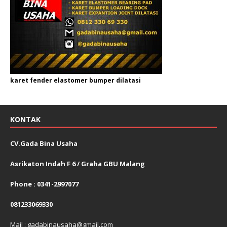
karet fender elastomer bumper dilatasi
KONTAK
CV.Gada Bina Usaha
Asrikaton Indah F 6 / Graha GBU Malang
Phone : 0341-2997077
081233069330
Mail : gadabinausaha@gmail.com