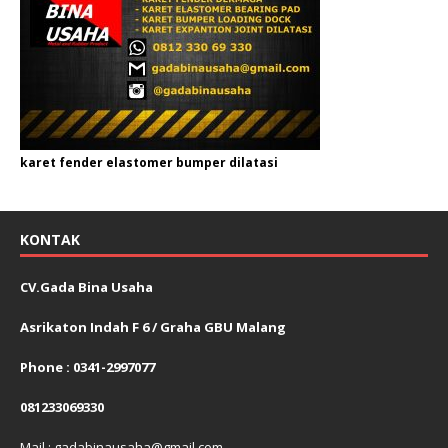
karet fender elastomer bumper dilatasi
KONTAK
CV.Gada Bina Usaha
Asrikaton Indah F 6 / Graha GBU Malang
Phone : 0341-2997077
081233069330
Mail : gadabinausaha@gmail.com