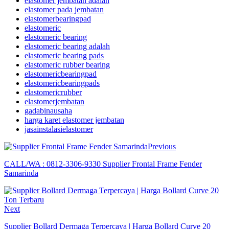
elastomer jembatan adalah
elastomer pada jembatan
elastomerbearingpad
elastomeric
elastomeric bearing
elastomeric bearing adalah
elastomeric bearing pads
elastomeric rubber bearing
elastomericbearingpad
elastomericbearingpads
elastomericrubber
elastomerjembatan
gadabinausaha
harga karet elastomer jembatan
jasainstalasielastomer
Previous
CALL/WA : 0812-3306-9330 Supplier Frontal Frame Fender
Samarinda
Next
Supplier Bollard Dermaga Terpercaya | Harga Bollard Curve 20