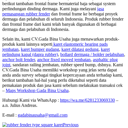
berikut tambahan frontal frame bermaterial baja sebagai system
perlindungan dinding dermaga. Kami juga melayani
jasa
pemasangan rubber fender
dan frontal frame ke berbagai proyek
dermaga dan pelabuhan di seluruh Indonesia. Produk rubber fender
dan frontal frame dari kami telah banyak digunakan di berbagai
dermaga dan pelabuhan di Indonesia.
Selain itu, kami CV.Gada Bina Usaha juga menawarkan produk-
produk kami lainnya seperti
karet elastomeric bearing pads
jembatan
,
karet bumper gudang
,
karet dilatasi gedung
,
karet
pelindung kapal (dapra rubber)
,
bollard dermaga / bolder pelabuhan
,
anchor bolt fender
,
anchor fixed moved jembatan
,
asphaltic plug
joint
, sandaran railing jembatan, rubber speed bump, dsbnya. Kami
CV.Gada Bina Usaha memiliki workshop yang jelas serta dapat
anda anda survey sebagai tingkat kepercayaan anda terhadap kami,
berikut tambahan hal-hal yang perlu diketahui seperti data
pemakaian produk dan jasa kami sebelum melakukan transaksi cek
–
Maps Workshop Gada Bina Usaha
.
Hubungi Kami via WhatsApp :
https://wa.me/6281233069330
–
a.n. Julius Andreas.
E-mail :
gadabinausaha@gmail.com
Previous