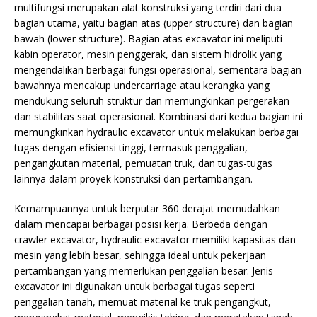
multifungsi merupakan alat konstruksi yang terdiri dari dua
bagian utama, yaitu bagian atas (upper structure) dan bagian
bawah (lower structure). Bagian atas excavator ini meliputi
kabin operator, mesin penggerak, dan sistem hidrolik yang
mengendalikan berbagai fungsi operasional, sementara bagian
bawahnya mencakup undercarriage atau kerangka yang
mendukung seluruh struktur dan memungkinkan pergerakan
dan stabilitas saat operasional. Kombinasi dari kedua bagian ini
memungkinkan hydraulic excavator untuk melakukan berbagai
tugas dengan efisiensi tinggi, termasuk penggalian,
pengangkutan material, pemuatan truk, dan tugas-tugas
lainnya dalam proyek konstruksi dan pertambangan.
Kemampuannya untuk berputar 360 derajat memudahkan
dalam mencapai berbagai posisi kerja. Berbeda dengan
crawler excavator, hydraulic excavator memiliki kapasitas dan
mesin yang lebih besar, sehingga ideal untuk pekerjaan
pertambangan yang memerlukan penggalian besar. Jenis
excavator ini digunakan untuk berbagai tugas seperti
penggalian tanah, memuat material ke truk pengangkut,