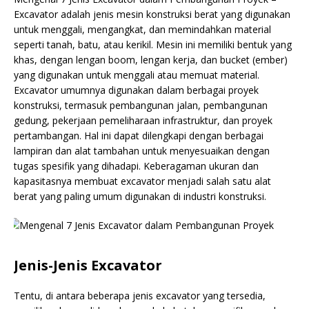
Excavator adalah jenis mesin konstruksi berat yang digunakan
untuk menggali, mengangkat, dan memindahkan material
seperti tanah, batu, atau kerikil. Mesin ini memiliki bentuk yang
khas, dengan lengan boom, lengan kerja, dan bucket (ember)
yang digunakan untuk menggali atau memuat material.
Excavator umumnya digunakan dalam berbagai proyek
konstruksi, termasuk pembangunan jalan, pembangunan
gedung, pekerjaan pemeliharaan infrastruktur, dan proyek
pertambangan. Hal ini dapat dilengkapi dengan berbagai
lampiran dan alat tambahan untuk menyesuaikan dengan
tugas spesifik yang dihadapi. Keberagaman ukuran dan
kapasitasnya membuat excavator menjadi salah satu alat
berat yang paling umum digunakan di industri konstruksi.
Jenis-Jenis Excavator
Tentu, di antara beberapa jenis excavator yang tersedia,