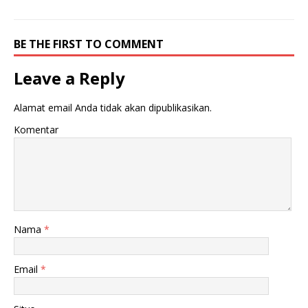
BE THE FIRST TO COMMENT
Leave a Reply
Alamat email Anda tidak akan dipublikasikan.
Komentar
Nama
*
Email
*