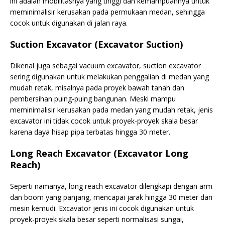
ini adalah mobilitasnya yang tinggi dan kemampuannya untuk
meminimalisir kerusakan pada permukaan medan, sehingga
cocok untuk digunakan di jalan raya.
Suction Excavator (Excavator Suction)
Dikenal juga sebagai vacuum excavator, suction excavator
sering digunakan untuk melakukan penggalian di medan yang
mudah retak, misalnya pada proyek bawah tanah dan
pembersihan puing-puing bangunan. Meski mampu
meminimalisir kerusakan pada medan yang mudah retak, jenis
excavator ini tidak cocok untuk proyek-proyek skala besar
karena daya hisap pipa terbatas hingga 30 meter.
Long Reach Excavator (Excavator Long
Reach)
Seperti namanya, long reach excavator dilengkapi dengan arm
dan boom yang panjang, mencapai jarak hingga 30 meter dari
mesin kemudi. Excavator jenis ini cocok digunakan untuk
proyek-proyek skala besar seperti normalisasi sungai,