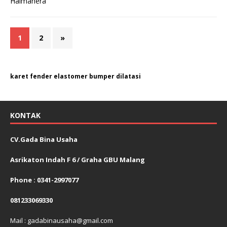
1
2
»
karet fender elastomer bumper dilatasi
KONTAK
CV.Gada Bina Usaha
Asrikaton Indah F 6 / Graha GBU Malang
Phone : 0341-2997077
081233069330
Mail : gadabinausaha@gmail.com