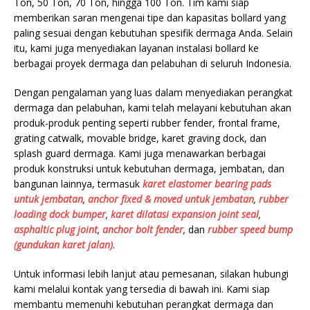
Ton, 50 Ton, 70 Ton, hingga 100 Ton. Tim kami siap
memberikan saran mengenai tipe dan kapasitas bollard yang
paling sesuai dengan kebutuhan spesifik dermaga Anda. Selain
itu, kami juga menyediakan layanan instalasi bollard ke
berbagai proyek dermaga dan pelabuhan di seluruh Indonesia.
Dengan pengalaman yang luas dalam menyediakan perangkat
dermaga dan pelabuhan, kami telah melayani kebutuhan akan
produk-produk penting seperti rubber fender, frontal frame,
grating catwalk, movable bridge, karet graving dock, dan
splash guard dermaga. Kami juga menawarkan berbagai
produk konstruksi untuk kebutuhan dermaga, jembatan, dan
bangunan lainnya, termasuk
karet elastomer bearing pads
untuk jembatan
,
anchor fixed & moved untuk jembatan
,
rubber
loading dock bumper
,
karet dilatasi expansion joint seal
,
asphaltic plug joint
,
anchor bolt fender
,
dan
rubber speed bump
(gundukan karet jalan)
.
Untuk informasi lebih lanjut atau pemesanan, silakan hubungi
kami melalui kontak yang tersedia di bawah ini. Kami siap
membantu memenuhi kebutuhan perangkat dermaga dan