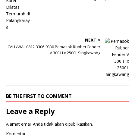
NEXT
CALL/WA : 0812-3306-9330 Pemasok Rubber Fender
V 300 H x 2500L Singkawang
BE THE FIRST TO COMMENT
Leave a Reply
Alamat email Anda tidak akan dipublikasikan.
Komentar