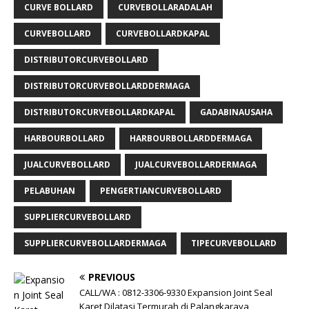
CURVE BOLLARD
CURVEBOLLARADALAH
CURVEBOLLARD
CURVEBOLLARDKAPAL
DISTRIBUTORCURVEBOLLARD
DISTRIBUTORCURVEBOLLARDDERMAGA
DISTRIBUTORCURVEBOLLARDKAPAL
GADABINAUSAHA
HARBOURBOLLARD
HARBOURBOLLARDDERMAGA
JUALCURVEBOLLARD
JUALCURVEBOLLARDERMAGA
PELABUHAN
PENGERTIANCURVEBOLLARD
SUPPLIERCURVEBOLLARD
SUPPLIERCURVEBOLLARDERMAGA
TIPECURVEBOLLARD
PREVIOUS
CALL/WA : 0812-3306-9330 Expansion Joint Seal
Karet Dilatasi Termurah di Palangkaraya