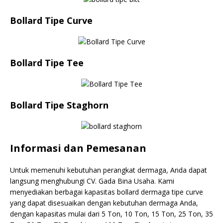
Bollard Tipe Curve
Bollard Tipe Tee
Bollard Tipe Staghorn
Informasi dan Pemesanan
Untuk memenuhi kebutuhan perangkat dermaga, Anda dapat
langsung menghubungi CV. Gada Bina Usaha. Kami
menyediakan berbagai kapasitas bollard dermaga tipe curve
yang dapat disesuaikan dengan kebutuhan dermaga Anda,
dengan kapasitas mulai dari 5 Ton, 10 Ton, 15 Ton, 25 Ton, 35