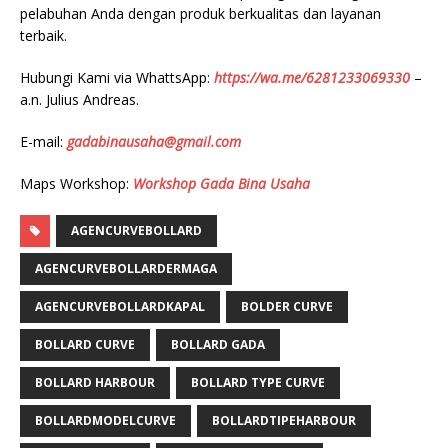
pelabuhan Anda dengan produk berkualitas dan layanan
terbaik.
Hubungi Kami via WhattsApp:
https://wa.me/6281233069330
–
a.n. Julius Andreas.
E-mail:
gadabinausaha@gmail.com
Maps Workshop:
Workshop Gada Bina Usaha
AGENCURVEBOLLARD
AGENCURVEBOLLARDERMAGA
AGENCURVEBOLLARDKAPAL
BOLDER CURVE
BOLLARD CURVE
BOLLARD GADA
BOLLARD HARBOUR
BOLLARD TYPE CURVE
BOLLARDMODELCURVE
BOLLARDTIPEHARBOUR