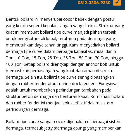
Bentuk bollard ini menyerupai cocor bebek dengan postur
yang kokoh seperti kepalan tangan yang ditekuk. Struktur yang
kuat ini membuat bollard tipe curve menjadi pilihan terbaik
untuk pengikatan tali kapal, terutama pada dermaga yang
membutuhkan daya tahan tinggi. Kami menyediakan bollard
dermaga tipe curve dalam berbagai kapasitas, mulai dari 5
Ton, 10 Ton, 15 Ton, 25 Ton, 35 Ton, 50 Ton, 70 Ton, hingga
100 Ton. Setiap bollard dilengkapi dengan anchor bolt untuk
memastikan pemasangan yang kuat dan aman di struktur
dermaga. Selain itu, bollard tipe curve sering dipasangkan
dengan rubber fender atau marine dock fenders. Fungsinya
adalah untuk memberikan perlindungan tambahan pada
struktur beton dermaga dari benturan kapal. Kombinasi bollard
dan rubber fender ini menjadi solusi efektif dalam sistem
perlindungan dermaga.
Bollard tipe curve sangat cocok digunakan di berbagai sistem
dermaga, termasuk jetty (dermaga apung) yang memberikan