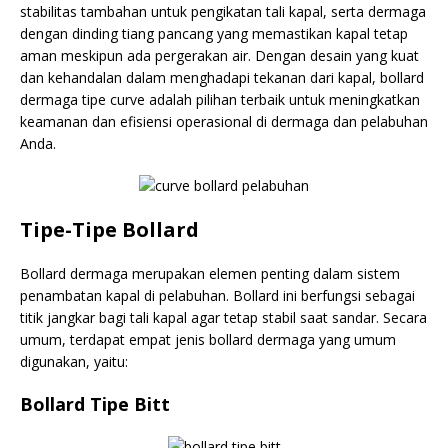
stabilitas tambahan untuk pengikatan tali kapal, serta dermaga
dengan dinding tiang pancang yang memastikan kapal tetap
aman meskipun ada pergerakan air. Dengan desain yang kuat
dan kehandalan dalam menghadapi tekanan dari kapal, bollard
dermaga tipe curve adalah pilihan terbaik untuk meningkatkan
keamanan dan efisiensi operasional di dermaga dan pelabuhan
Anda.
Tipe-Tipe Bollard
Bollard dermaga merupakan elemen penting dalam sistem
penambatan kapal di pelabuhan. Bollard ini berfungsi sebagai
titik jangkar bagi tali kapal agar tetap stabil saat sandar. Secara
umum, terdapat empat jenis bollard dermaga yang umum
digunakan, yaitu:
Bollard Tipe Bitt