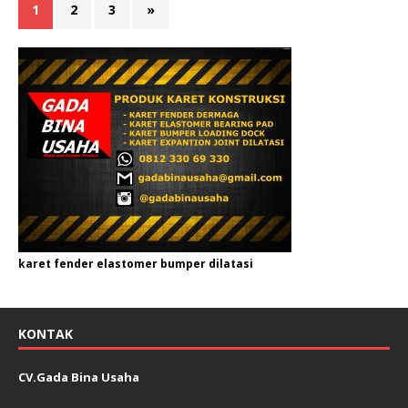
1
2
3
»
karet fender elastomer bumper dilatasi
KONTAK
CV.Gada Bina Usaha