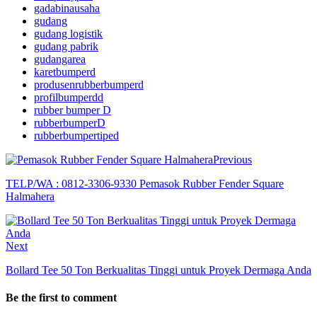
gadabinausaha
gudang
gudang logistik
gudang pabrik
gudangarea
karetbumperd
produsenrubberbumperd
profilbumperdd
rubber bumper D
rubberbumperD
rubberbumpertiped
Previous
TELP/WA : 0812-3306-9330 Pemasok Rubber Fender Square
Halmahera
Next
Bollard Tee 50 Ton Berkualitas Tinggi untuk Proyek Dermaga Anda
Be the first to comment