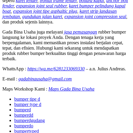
seperti
karet fender
,
frontal frame fender
,
bollard kapal
,
anchor bolt
fender
,
expansion joint seal rubber
,
karet bumper pelindung kapal
boat
,
expansion joint tipe asphaltic plug
,
karet strip landasan
jembatan
,
gundukan jalan karet
,
expansion joint compression seal
,
dan produk sejenis lainnya.
Gada Bina Usaha juga melayani
jasa pemasangan
rubber bumper
langsung ke lokasi proyek Anda. Dengan tenaga kerja yang
berpengalaman, kami memastikan proses instalasi berjalan cepat,
tepat, dan efisien. Hubungi kami sekarang untuk mendapatkan
produk rubber bumper berkualitas tinggi dengan penawaran harga
terbaik.
WhattsApp :
https://wa.me/6281233069330
– a.n. Julius Andreas.
E-mail :
gadabinausaha@gmail.com
Maps Workshop Kami :
Maps Gada Bina Usaha
bumper tipe d
bumper type d
bumperd
bumperdd
bumperdgudang
bumperdo
bumpertyped