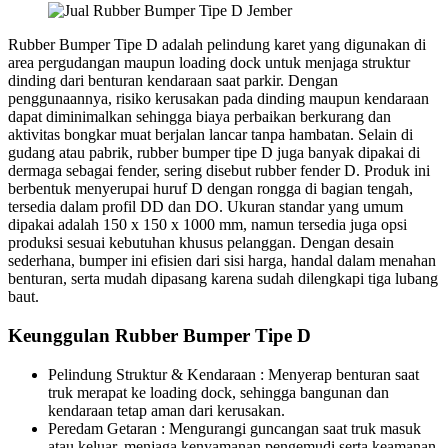
Rubber Bumper Tipe D adalah pelindung karet yang digunakan di
area pergudangan maupun loading dock untuk menjaga struktur
dinding dari benturan kendaraan saat parkir. Dengan
penggunaannya, risiko kerusakan pada dinding maupun kendaraan
dapat diminimalkan sehingga biaya perbaikan berkurang dan
aktivitas bongkar muat berjalan lancar tanpa hambatan. Selain di
gudang atau pabrik, rubber bumper tipe D juga banyak dipakai di
dermaga sebagai fender, sering disebut rubber fender D. Produk ini
berbentuk menyerupai huruf D dengan rongga di bagian tengah,
tersedia dalam profil DD dan DO. Ukuran standar yang umum
dipakai adalah 150 x 150 x 1000 mm, namun tersedia juga opsi
produksi sesuai kebutuhan khusus pelanggan. Dengan desain
sederhana, bumper ini efisien dari sisi harga, handal dalam menahan
benturan, serta mudah dipasang karena sudah dilengkapi tiga lubang
baut.
Keunggulan Rubber Bumper Tipe D
Pelindung Struktur & Kendaraan : Menyerap benturan saat
truk merapat ke loading dock, sehingga bangunan dan
kendaraan tetap aman dari kerusakan.
Peredam Getaran : Mengurangi guncangan saat truk masuk
atau keluar, menjaga kenyamanan pengemudi serta keamanan