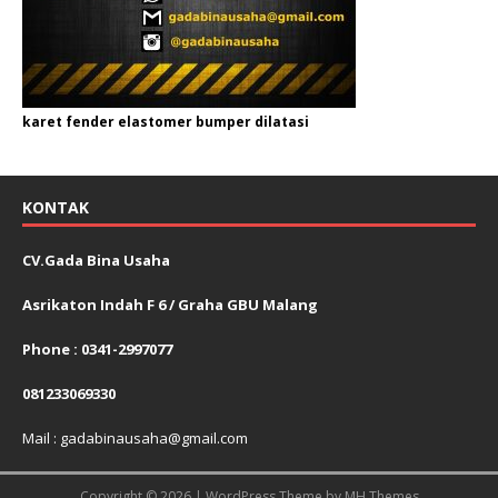
karet fender elastomer bumper dilatasi
KONTAK
CV.Gada Bina Usaha
Asrikaton Indah F 6 / Graha GBU Malang
Phone : 0341-2997077
081233069330
Mail : gadabinausaha@gmail.com
Copyright © 2026 | WordPress Theme by
MH Themes