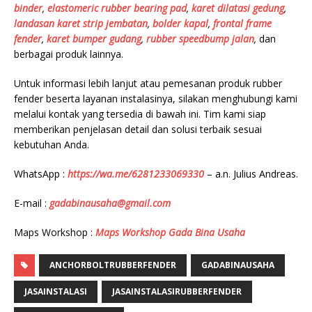
binder
,
elastomeric rubber bearing pad
,
karet dilatasi gedung
,
landasan karet strip jembatan
,
bolder kapal
,
frontal frame
fender
,
karet bumper gudang
,
rubber speedbump jalan
,
dan
berbagai produk lainnya.
Untuk informasi lebih lanjut atau pemesanan produk rubber
fender beserta layanan instalasinya, silakan menghubungi kami
melalui kontak yang tersedia di bawah ini. Tim kami siap
memberikan penjelasan detail dan solusi terbaik sesuai
kebutuhan Anda.
WhatsApp :
https://wa.me/6281233069330
– a.n. Julius Andreas.
E-mail :
gadabinausaha@gmail.com
Maps Workshop :
Maps Workshop Gada Bina Usaha
ANCHORBOLTRUBBERFENDER
GADABINAUSAHA
JASAINSTALASI
JASAINSTALASIRUBBERFENDER