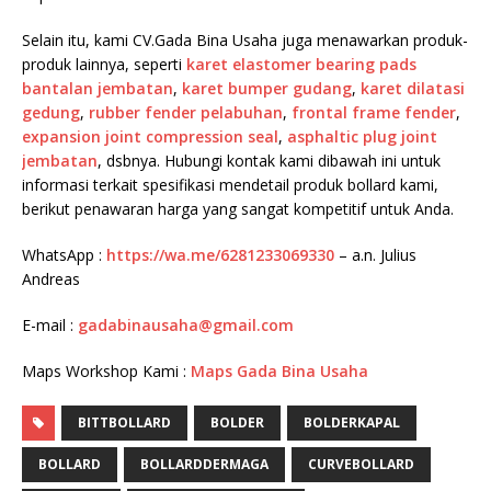
Selain itu, kami CV.Gada Bina Usaha juga menawarkan produk-
produk lainnya, seperti
karet elastomer bearing pads
bantalan jembatan
,
karet bumper gudang
,
karet dilatasi
gedung
,
rubber fender pelabuhan
,
frontal frame fender
,
expansion joint compression seal
,
asphaltic plug joint
jembatan
, dsbnya. Hubungi kontak kami dibawah ini untuk
informasi terkait spesifikasi mendetail produk bollard kami,
berikut penawaran harga yang sangat kompetitif untuk Anda.
WhatsApp :
https://wa.me/6281233069330
– a.n. Julius
Andreas
E-mail :
gadabinausaha@gmail.com
Maps Workshop Kami :
Maps Gada Bina Usaha
BITTBOLLARD
BOLDER
BOLDERKAPAL
BOLLARD
BOLLARDDERMAGA
CURVEBOLLARD