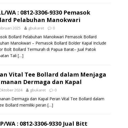
L/WA : 0812-3306-9330 Pemasok
lard Pelabuhan Manokwari
ebruari 2025
gbukaret
0
sok Bollard Pelabuhan Manokwari Pemasok Bollard
uhan Manokwari – Pemasok Bollard Bolder Kapal Include
r Bolt Bollard Termurah di Papua Barat– Jual Patok
atan Tali
[…]
an Vital Tee Bollard dalam Menjaga
amanan Dermaga dan Kapal
Oktober 2024
gbukaret
0
manan Dermaga dan Kapal Peran Vital Tee Bollard dalam
 Bollard memiliki peran
[…]
P/WA : 0812-3306-9330 Jual Bitt