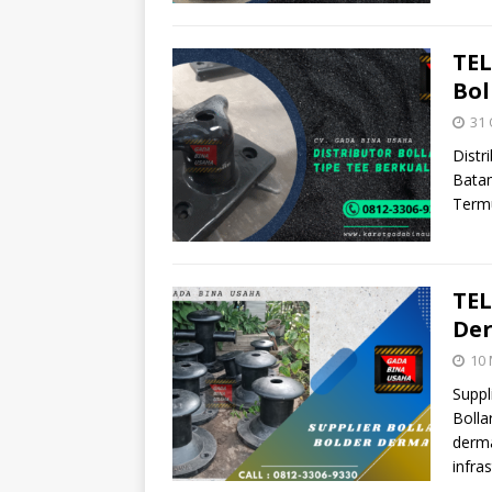
TEL
Bol
31 
Distr
Batam
Termu
TEL
Der
10 
Suppl
Bolla
derm
infra