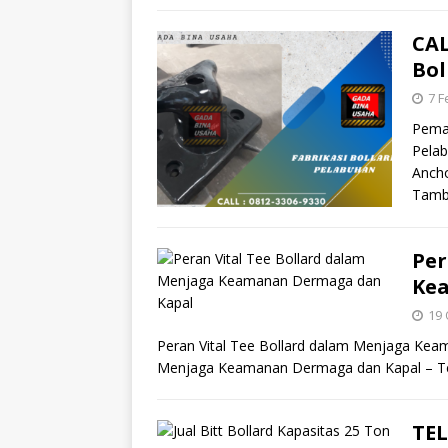
CAL
Bol
7 F
Pema
Pelab
Ancho
Tamb
Per
Ke
19 
Peran Vital Tee Bollard dalam Menjaga Kea
Menjaga Keamanan Dermaga dan Kapal – Tee
TEL