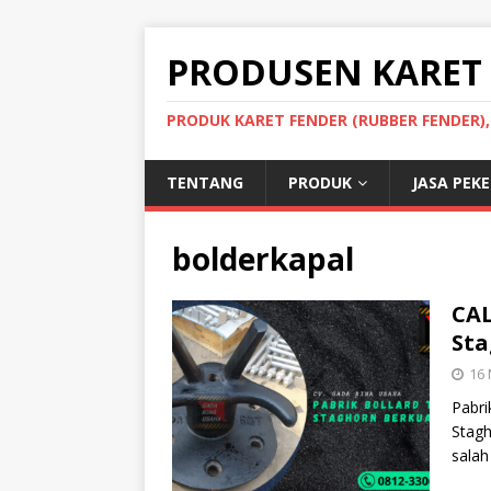
PRODUSEN KARET
PRODUK KARET FENDER (RUBBER FENDER)
TENTANG
PRODUK
JASA PEK
bolderkapal
CAL
Sta
16 
Pabri
Stagh
salah