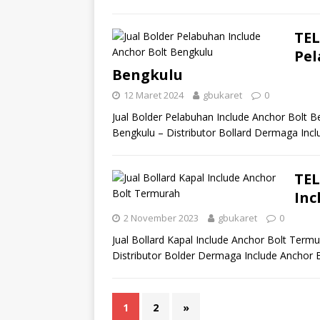
TEL
Pel
Bengkulu
12 Maret 2024
gbukaret
0
Jual Bolder Pelabuhan Include Anchor Bolt B
Bengkulu – Distributor Bollard Dermaga Incl
TEL
Inc
2 November 2023
gbukaret
0
Jual Bollard Kapal Include Anchor Bolt Termu
Distributor Bolder Dermaga Include Anchor Bo
1
2
»