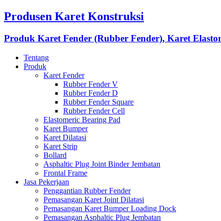
Produsen Karet Konstruksi
Produk Karet Fender (Rubber Fender), Karet Elasto
Tentang
Produk
Karet Fender
Rubber Fender V
Rubber Fender D
Rubber Fender Square
Rubber Fender Cell
Elastomeric Bearing Pad
Karet Bumper
Karet Dilatasi
Karet Strip
Bollard
Asphaltic Plug Joint Binder Jembatan
Frontal Frame
Jasa Pekerjaan
Penggantian Rubber Fender
Pemasangan Karet Joint Dilatasi
Pemasangan Karet Bumper Loading Dock
Pemasangan Asphaltic Plug Jembatan