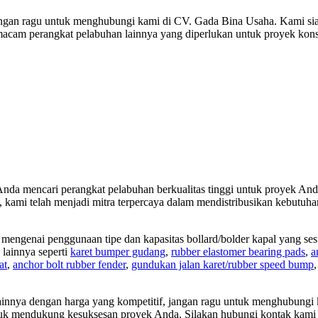
gan ragu untuk menghubungi kami di CV. Gada Bina Usaha. Kami siap
 macam perangkat pelabuhan lainnya yang diperlukan untuk proyek kons
da mencari perangkat pelabuhan berkualitas tinggi untuk proyek Anda
, kami telah menjadi mitra terpercaya dalam mendistribusikan kebut
mengenai penggunaan tipe dan kapasitas bollard/bolder kapal yang s
 lainnya seperti
karet bumper gudang
,
rubber elastomer bearing pads
,
a
at
,
anchor bolt rubber fender
,
gundukan jalan karet/rubber speed bump
ainnya dengan harga yang kompetitif, jangan ragu untuk menghubungi 
tuk mendukung kesuksesan proyek Anda. Silakan hubungi kontak kami di