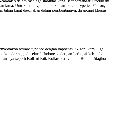
andalan dalam menjaga stabilitas kapal saat bersandar. Produk ini
tahan lama. Untuk meningkatkan kekuatan bollard type tee 75 Ton,
inium tahan karat digunakan dalam pembuatannya, dirancang khusus
nyediakan bollard type tee dengan kapasitas 75 Ton, kami juga
baikan dermaga di seluruh Indonesia dengan berbagai kebutuhan
ainnya seperti Bollard Bitt, Bollard Curve, dan Bollard Staghorn,