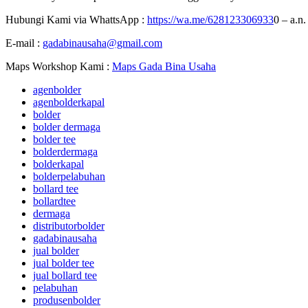
Hubungi Kami via WhattsApp :
https://wa.me/628123306933
0 – a.n.
E-mail :
gadabinausaha@gmail.com
Maps Workshop Kami :
Maps Gada Bina Usaha
agenbolder
agenbolderkapal
bolder
bolder dermaga
bolder tee
bolderdermaga
bolderkapal
bolderpelabuhan
bollard tee
bollardtee
dermaga
distributorbolder
gadabinausaha
jual bolder
jual bolder tee
jual bollard tee
pelabuhan
produsenbolder