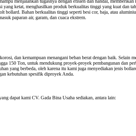
p mampu menjalankan tugasnya dengan efisien dan handal, memberikan ke
uksi yang ketat, menghasilkan produk berkualitas tinggi yang kuat dan 
t bollard. Bahan berkualitas tinggi seperti besi cor, baja, atau alum
masuk paparan air, garam, dan cuaca ekstrem.
p korosi, dan kemampuan menangani beban berat dengan baik. Selain me
 hingga 150 Ton, untuk mendukung proyek-proyek pembangunan dan per
 yang berbeda, oleh karena itu kami juga menyediakan jenis bollard l
ngan kebutuhan spesifik diproyek Anda.
 yang dapat kami CV. Gada Bina Usaha sediakan, antara lain: