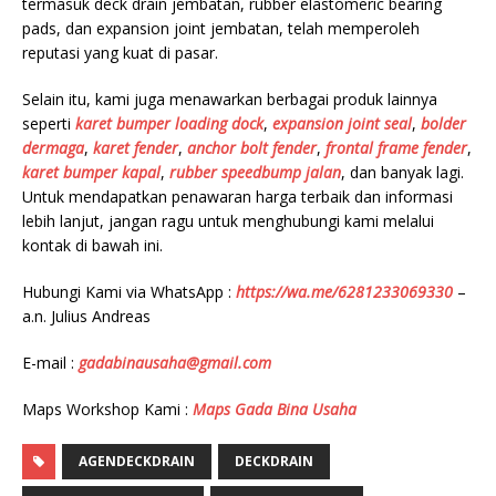
termasuk deck drain jembatan, rubber elastomeric bearing
pads, dan expansion joint jembatan, telah memperoleh
reputasi yang kuat di pasar.
Selain itu, kami juga menawarkan berbagai produk lainnya
seperti
karet bumper loading dock
,
expansion joint seal
,
bolder
dermaga
,
karet fender
,
anchor bolt fender
,
frontal frame fender
,
karet bumper kapal
,
rubber speedbump jalan
, dan banyak lagi.
Untuk mendapatkan penawaran harga terbaik dan informasi
lebih lanjut, jangan ragu untuk menghubungi kami melalui
kontak di bawah ini.
Hubungi Kami via WhatsApp :
https://wa.me/6281233069330
–
a.n. Julius Andreas
E-mail :
gadabinausaha@gmail.com
Maps Workshop Kami :
Maps Gada Bina Usaha
AGENDECKDRAIN
DECKDRAIN