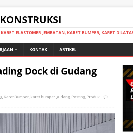
 KONSTRUKSI
, KARET ELASTOMER JEMBATAN, KARET BUMPER, KARET DILATAS
ERJAAN
KONTAK
ARTIKEL
ading Dock di Gudang
g
,
Karet Bumper
,
karet bumper gudang
,
Posting
,
Produk