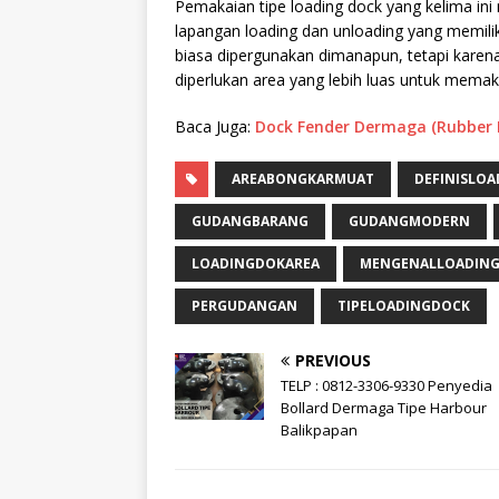
Pemakaian tipe loading dock yang kelima ini
lapangan loading dan unloading yang memili
biasa dipergunakan dimanapun, tetapi karen
diperlukan area yang lebih luas untuk memaka
Baca Juga:
Dock Fender Dermaga (Rubber 
AREABONGKARMUAT
DEFINISLO
GUDANGBARANG
GUDANGMODERN
LOADINGDOKAREA
MENGENALLOADIN
PERGUDANGAN
TIPELOADINGDOCK
PREVIOUS
TELP : 0812-3306-9330 Penyedia
Bollard Dermaga Tipe Harbour
Balikpapan