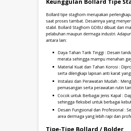
Keunggulan Bollard Tipe S
Bollard tipe staghorn merupakan perlengkapan
saat proses tambat. Desainnya yang menyer
stabil. Bollard Staghorn GDBU dibuat dari m
pelabuhan maupun dermaga industri. Adapun 
antara lain:
Daya Tahan Tarik Tinggi : Desain tan
merata sehingga mampu menahan gaya t
Material Kuat dan Tahan Korosi : Dipr
serta dilengkapi lapisan anti karat yan
Instalasi dan Perawatan Mudah : Me
pemasangan serta perawatan rutin tan
Cocok untuk Berbagai Jenis Kapal : Dap
sehingga fleksibel untuk berbagai keb
Desain Fungsional dan Profesional : S
area dermaga yang lebih rapi dan profe
Tipe-Tipe Bollard / Bolder