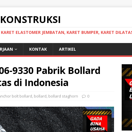
 KONSTRUKSI
, KARET ELASTOMER JEMBATAN, KARET BUMPER, KARET DILATAS
ERJAAN
KONTAK
ARTIKEL
06-9330 Pabrik Bollard
as di Indonesia
anchor bolt bollard
,
bollard
,
bollard staghorn
0