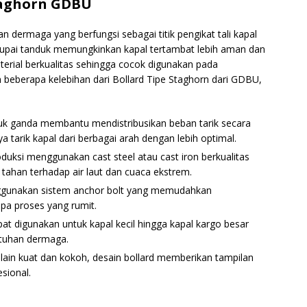
taghorn GDBU
 dermaga yang berfungsi sebagai titik pengikat tali kapal
upai tanduk memungkinkan kapal tertambat lebih aman dan
aterial berkualitas sehingga cocok digunakan pada
beberapa kelebihan dari Bollard Tipe Staghorn dari GDBU,
duk ganda membantu mendistribusikan beban tarik secara
arik kapal dari berbagai arah dengan lebih optimal.
oduksi menggunakan cast steel atau cast iron berkualitas
g tahan terhadap air laut dan cuaca ekstrem.
nggunakan sistem anchor bolt yang memudahkan
pa proses yang rumit.
at digunakan untuk kapal kecil hingga kapal kargo besar
utuhan dermaga.
elain kuat dan kokoh, desain bollard memberikan tampilan
sional.