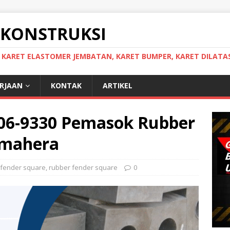
 KONSTRUKSI
, KARET ELASTOMER JEMBATAN, KARET BUMPER, KARET DILATAS
ERJAAN
KONTAK
ARTIKEL
306-9330 Pemasok Rubber
lmahera
 fender square
,
rubber fender square
0