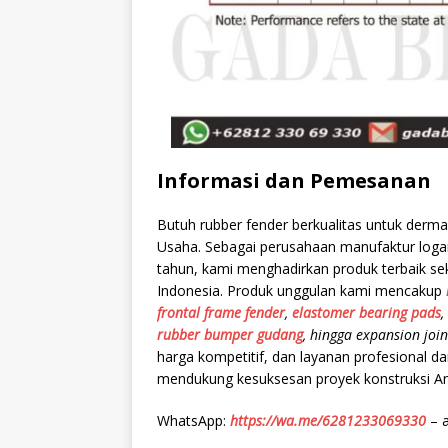
Informasi dan Pemesanan
Butuh rubber fender berkualitas untuk derm
Usaha. Sebagai perusahaan manufaktur logam
tahun, kami menghadirkan produk terbaik se
Indonesia. Produk unggulan kami mencakup
frontal frame fender
,
elastomer bearing pads
,
rubber bumper gudang
, hingga expansion joi
harga kompetitif, dan layanan profesional d
mendukung kesuksesan proyek konstruksi A
WhatsApp:
https://wa.me/6281233069330
– a