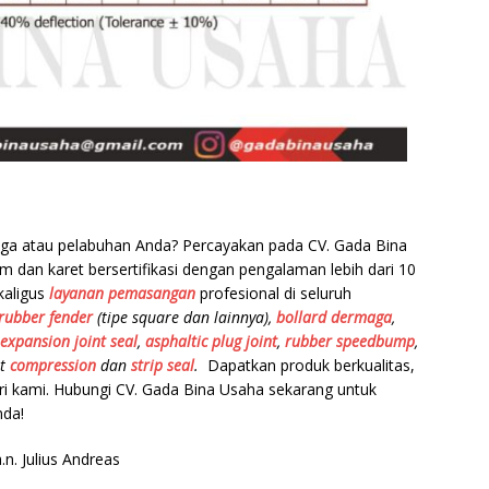
aga atau pelabuhan Anda? Percayakan pada CV. Gada Bina
 dan karet bersertifikasi dengan pengalaman lebih dari 10
kaligus
layanan pemasangan
profesional di seluruh
rubber fender
(tipe square dan lainnya),
bollard dermaga
,
expansion joint seal
,
asphaltic plug joint
,
rubber speedbump
,
nt
compression
dan
strip seal
.
Dapatkan produk berkualitas,
ari kami. Hubungi CV. Gada Bina Usaha sekarang untuk
nda!
.n. Julius Andreas