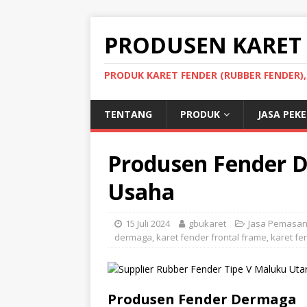
PRODUSEN KARET
PRODUK KARET FENDER (RUBBER FENDER)
TENTANG
PRODUK
JASA PEK
Produsen Fender 
Usaha
15 Juli 2024
gbukaret
Jasa Pemasa
dermaga
,
karet fender frontal frame
,
karet fe
Produsen Fender Dermaga