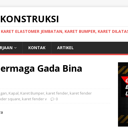
 KONSTRUKSI
, KARET ELASTOMER JEMBATAN, KARET BUMPER, KARET DILATAS
ERJAAN
KONTAK
ARTIKEL
Dermaga Gada Bina
ngan
,
Kapal
,
Karet Bumper
,
karet fender
,
karet fender
nder square
,
karet fender v
0