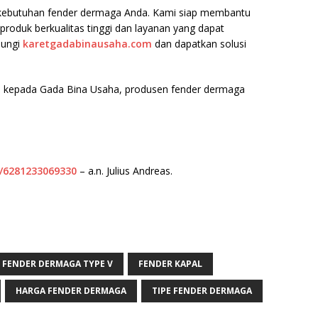
k kebutuhan fender dermaga Anda. Kami siap membantu
roduk berkualitas tinggi dan layanan yang dapat
jungi
karetgadabinausaha.com
dan dapatkan solusi
 kepada Gada Bina Usaha, produsen fender dermaga
e/6281233069330
– a.n. Julius Andreas.
FENDER DERMAGA TYPE V
FENDER KAPAL
HARGA FENDER DERMAGA
TIPE FENDER DERMAGA