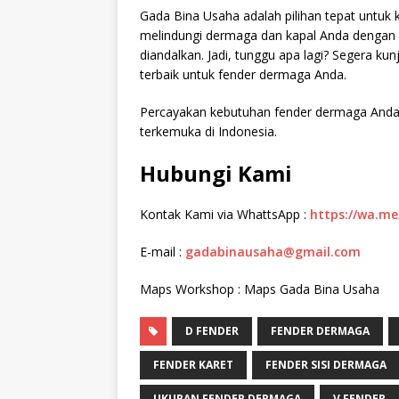
Gada Bina Usaha adalah pilihan tepat untu
melindungi dermaga dan kapal Anda dengan p
diandalkan. Jadi, tunggu apa lagi? Segera kun
terbaik untuk fender dermaga Anda.
Percayakan kebutuhan fender dermaga Anda
terkemuka di Indonesia.
Hubungi Kami
Kontak Kami via WhattsApp :
https://wa.m
E-mail :
gadabinausaha@gmail.com
Maps Workshop : Maps Gada Bina Usaha
D FENDER
FENDER DERMAGA
FENDER KARET
FENDER SISI DERMAGA
UKURAN FENDER DERMAGA
V FENDER