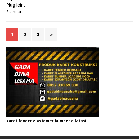
1
2
3
»
karet fender elastomer bumper dilatasi