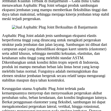
Jembatan Kualitas Terbaik di Banjarmasin – Gada Bina Usaha
menawarkan Asphaltic Plug Joint sebagai produk sambungan
ekspansi jembatan yang mampu memberikan fleksibilitas tinggi dan
daya tahan maksimal, sehingga menjaga kinerja jembatan tetap stabil
meski terjadi pergerakan.
Asphaltic Plug Joint adalah jenis sambungan ekspansi elastis
berperforma tinggi yang dirancang untuk mengikuti pergerakan
struktur pada jembatan dan jalan layang. Sambungan ini dibuat dari
campuran aspal yang dimodifikasi dengan karet sintetis (elastomer)
serta aditif khusus, sehingga memiliki kekuatan, elastisitas, dan
ketahanan suhu tinggi yang melebihi standar ASTM.
Dikembangkan untuk kondisi iklim tropis seperti di Indonesia,
produk ini mampu menahan beban lalu lintas berat yang kerap
melebihi batas normal. Fungsinya adalah memungkinkan dua
elemen struktur jembatan bergerak secara relatif tanpa mengurangi
stabilitas maupun daya tahan konstruksi.
Keunggulan utama Asphaltic Plug Joint terletak pada
kemampuannya menyerap dan menyesuaikan pergerakan akibat
perubahan suhu, beban kendaraan, dan kondisi lingkungan lainnya.
Berkat penggunaan elastomer yang fleksibel, sambungan ini dapat
mengakomodasi pergerakan lateral, vertikal, hingga rotasional,
sehingga mengurangi tegangan pada struktur jembatan. Dengan