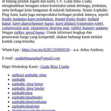
di bidang produk logam dan karet, CV. Gada Bina Usaha
menghadirkan beragam solusi konstruksi untuk dermaga, jembatan,
serta berbagai jenis bangunan di seluruh Indonesia. Selain Asphaltic
Plug Joint, kami juga memproduksi berbagai produk lainnya, seperti
fender bantalan karet pelabuhan
,
frontal frame fender
,
bollard
kapal
,
karet dapra/bumper kapal
,
karet dilatasi (expansion joint)
,
compression seal
,
elastomeric bearing pad
,
rubber bumper gudang
,
hingga
rubber speed bump
.
Untuk informasi lengkap dan
penawaran harga yang kompetitif, silakan hubungi kami melalui
kontak yang tersedia.
WhatsApp :
https://wa.me/6281233069330
– a.n. Julius Andreas.
E-mail :
gadabinausaha@gmail.com
Maps Workshop Kami :
Gada Bina Usaha
aplikasi asphaltic plug
asphaltic
asphaltic plug beton
asphaltic plug binder
asphalticplug
asphalticplugbinder
asphalticplugjembatan
asphalticplugjoint
distributorasphalticplugjoint