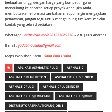
berkualitas tinggi dengan harga yang kompetitif guna
mendukung kelancaran setiap proyek Anda. Jika Anda
membutuhkan informasi tambahan maupun ingin mengajukan
penawaran, jangan ragu untuk menghubungi tim kami melalui
kontak yang telah disediakan.
WhatsApp :
https://wa.me/6281233069330
– a.n. Julius Andreas
E-mail :
gadabinausaha@gmail.com
Maps Workshop Kami :
Gada Bina Usaha
APLIKASI ASPHALTIC PLUG
ASPHALTIC
ASPHALTIC PLUG BETON
ASPHALTIC PLUG BINDER
ASPHALTICPLUG
ASPHALTICPLUGBINDER
ASPHALTICPLUGJEMBATAN
ASPHALTICPLUGJOINT
DISTRIBUTORASPHALTICPLUGJOINT