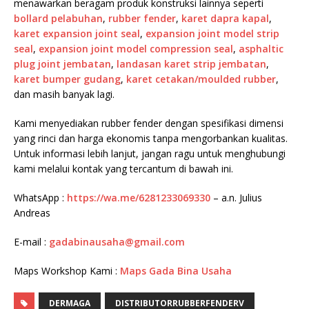
menawarkan beragam produk konstruksi lainnya seperti
bollard pelabuhan
,
rubber fender
,
karet dapra kapal
,
karet expansion joint seal
,
expansion joint model strip
seal
,
expansion joint model compression seal
,
asphaltic
plug joint jembatan
,
landasan karet strip jembatan
,
karet bumper gudang
,
karet cetakan/moulded rubber
,
dan masih banyak lagi.
Kami menyediakan rubber fender dengan spesifikasi dimensi
yang rinci dan harga ekonomis tanpa mengorbankan kualitas.
Untuk informasi lebih lanjut, jangan ragu untuk menghubungi
kami melalui kontak yang tercantum di bawah ini.
WhatsApp :
https://wa.me/6281233069330
– a.n. Julius
Andreas
E-mail :
gadabinausaha@gmail.com
Maps Workshop Kami :
Maps Gada Bina Usaha
DERMAGA
DISTRIBUTORRUBBERFENDERV