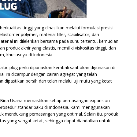
erkualitas tinggi yang dihasilkan melalui formulasi presisi
elastomer polymer, material filler, stabilisator, dan
erial ini dilelehkan bersama pada suhu tertentu, kemudian
produk akhir yang elastis, memiliki viskositas tinggi, dan
m, khususnya di Indonesia.
haltic plug perlu dipanaskan kembali saat akan digunakan di
l ini dicampur dengan cairan agregat yang telah
 dipastikan bersih dan telah melalui uji mutu yang ketat
 Bina Usaha memastikan setiap pemasangan expansion
n prosedur standar baku di Indonesia. Kami menggunakan
uk mendukung pemasangan yang optimal. Selain itu, produk
litas yang sangat ketat, sehingga dapat diandalkan untuk