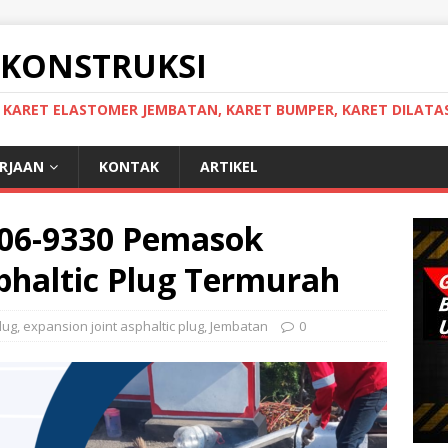
 KONSTRUKSI
, KARET ELASTOMER JEMBATAN, KARET BUMPER, KARET DILATAS
ERJAAN
KONTAK
ARTIKEL
306-9330 Pemasok
sphaltic Plug Termurah
lug
,
expansion joint asphaltic plug
,
Jembatan
0